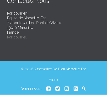
Contactez Nous
Par courrier :
Eglise de Marseille-Est
77 boulevard de Pont de Vivaux
13010 Marseille
France
Par courriel.
© 2026 Assemblée De Dieu Marseille-Est
Haut
↑





Suivez nous :