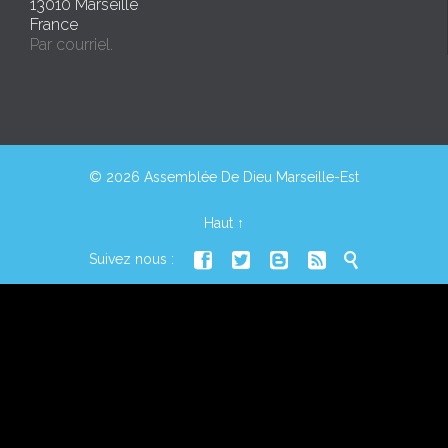
13010 Marseille
France
Par courriel.
© 2026 Assemblée De Dieu Marseille-Est
Haut
↑





Suivez nous :