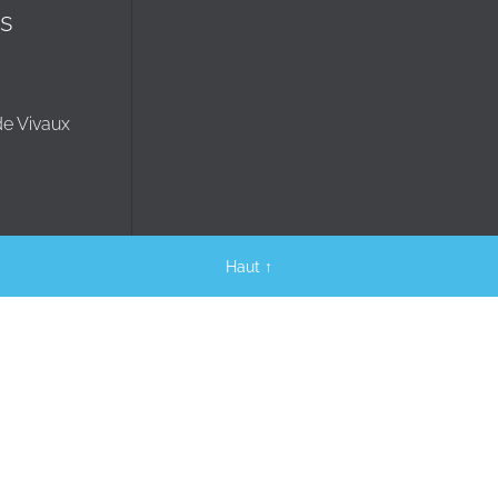
s
de Vivaux
Haut
↑