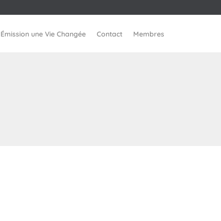
Skip
Émission une Vie Changée
Contact
Membres
to
content