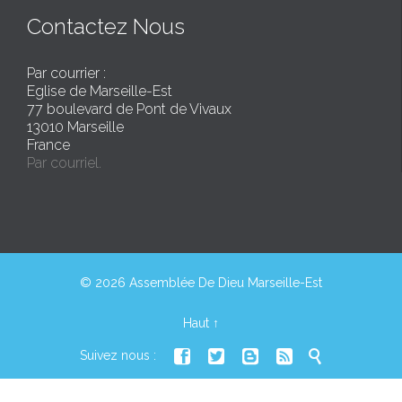
Contactez Nous
Par courrier :
Eglise de Marseille-Est
77 boulevard de Pont de Vivaux
13010 Marseille
France
Par courriel.
© 2026 Assemblée De Dieu Marseille-Est
Haut
↑





Suivez nous :