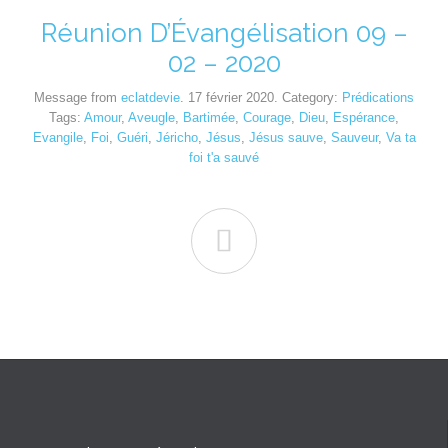
Réunion D’Évangélisation 09 –
02 – 2020
Message from
eclatdevie
. 17 février 2020. Category:
Prédications
Tags:
Amour
,
Aveugle
,
Bartimée
,
Courage
,
Dieu
,
Espérance
,
Evangile
,
Foi
,
Guéri
,
Jéricho
,
Jésus
,
Jésus sauve
,
Sauveur
,
Va ta
foi t'a sauvé
