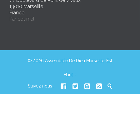
77 boulevard de Pont de Vivaux
13010 Marseille
France
Par courriel.
© 2026 Assemblée De Dieu Marseille-Est
Haut
↑





Suivez nous :