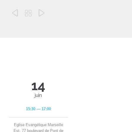



14
juin
15:30 — 17:00
Eglise Evangélique Marseille
Est, 77 boulevard de Pont de